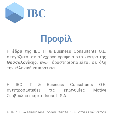
Προφίλ
Αρχική
Η
έδρα
της IBC IT & Business Consultants Ο.Ε.
στεγάζεται σε σύγχρονα γραφεία στο κέντρο της
H Εταιρία
Θεσσαλονίκης
, ενώ δραστηριοποιείται σε όλη
την ελληνική επικράτεια.
Προφίλ
Υπηρεσίες
Ανθρώπινο Δυναμικό
Επιδοτήσεις Επενδυτικών Προγραμμάτων
Πελάτες
H IBC IT & Business Consultants O.E.
αντιπροσωπεύει τις επωνυμίες Motive
Οργανόγραμμα
Τρέχουσες Επιδοτήσεις
Ευρωπαϊκά Προγράμματα
Δημόσιος Τομέας
Τα Νέα Μας
Συμβουλευτική και Isosoft S.A.
Αποστολή Βιογραφικού
Παλαιότερες Επιδοτήσεις
Συστήματα Διαχείρισης
Ιδιωτικός Τομέας
Άρθρα
Η IBC IT & Business Consultants Ο.Ε. στελεχώνεται