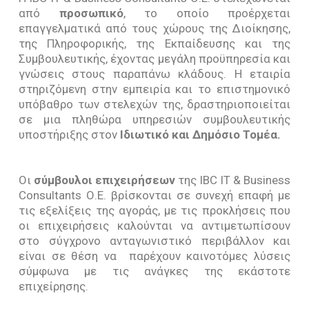
Σύστημα Διαχείρισης Ποιότητας-ISO 9001
Υπηρεσίες Εναρμόνισης με τις Απαιτήσεις του Νέου
από
προσωπικό
, το οποίο προέρχεται
Προϊόντα
Ευρωπαϊκού Κανονισμού GDPR 2016/679
επαγγελματικά από τους χώρους της Διοίκησης,
Σύστημα Διαχείρισης Ποιότητας-ISO 9001
Σύστημα Περιβαλλοντικής Διαχείρισης-ISO 14001
της Πληροφορικής, της Εκπαίδευσης και της
Process
Επικοινωνία
Σεμινάρια
Μελέτες
Συμβουλευτικής, έχοντας μεγάλη προϋπηρεσία και
Σύστημα Διαχείρισης για Εργαστήρια Δοκιμών και
γνώσεις στους παραπάνω κλάδους. Η εταιρία
Market Campaign
Διακριβώσεων-ISO 17025
Business Process Re-engineering
στηριζόμενη στην εμπειρία και το επιστημονικό
υπόβαθρο των στελεχών της, δραστηριοποιείται
Σύστημα Υγιεινής και Ασφάλειας Εργασίας-OHSAS
Στρατηγικός Σχεδιασμός-Επιχειρηματικά Σχέδια
σε μια πληθώρα υπηρεσιών συμβουλευτικής
18001
υποστήριξης στον
Ιδιωτικό και Δημόσιο Τομέα.
Στελέχωση Ανθρώπινου Δυναμικού με Σύστημα
Σύστημα Υγιεινής και Ασφάλειας Τροφίμων-ISO
Αξιολόγησης
22000 (HACCP)
Οι
σύμβουλοι επιχειρήσεων
της IBC IT & Business
Μελέτες Σκοπιμότητας και Βιωσιμότητας
Consultants Ο.Ε. βρίσκονται σε συνεχή επαφή με
ISO 20000 (ITSM)
τις εξελίξεις της αγοράς, με τις προκλήσεις που
Κλαδικές Μελέτες
οι επιχειρήσεις καλούνται να αντιμετωπίσουν
ISO 37001:2016 Συστήματα Διαχείρισης κατά της
Έρευνα Αγοράς
στο σύγχρονο ανταγωνιστικό περιβάλλον και
Δωροδοκίας
είναι σε θέση να παρέχουν καινοτόμες λύσεις
Σύστημα Διαχείρισης Ασφάλειας Πληροφοριών
σύμφωνα με τις ανάγκες της εκάστοτε
(ISMS) -ISO 27001
επιχείρησης.