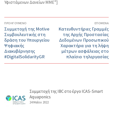
Υφιστάμενων Δανείων MME”]
Πλοήγηση
ΠΡΟΗΓΟΎΜΕΝΟ
ΕΠΌΜΕΝΑ
άρθρων
Προηγούμενο
Συμμετοχή της Motive
Επόμενο
Κατευθυντήριες Γραμμές
άρθρο:
Συμβουλευτικής στη
άρθρο:
της Αρχής Προστασίας
δράση του Υπουργείου
Δεδομένων Προσωπικού
Ψηφιακής
Χαρακτήρα για τη λήψη
Διακυβέρνησης
μέτρων ασφάλειας στο
#DigitalSolidarityGR
πλαίσιο τηλεργασίας
Συμμετοχή της IBC στο έργο ICAS-Smart
Aquaponics
24 Μαΐου 2022