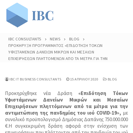
Μετάβαση
στο
περιεχόμενο
IBC CONSULTANTS
NEWS
BLOG
ΠΡΟΚΉΡΥΞΗ ΠΡΟΓΡΆΜΜΑΤΟΣ «ΕΠΙΔΌΤΗΣΗ ΤΌΚΩΝ
ΥΦΙΣΤΆΜΕΝΩΝ ΔΑΝΕΊΩΝ ΜΙΚΡΏΝ ΚΑΙ ΜΕΣΑΊΩΝ
Αρχική
ΕΠΙΧΕΙΡΉΣΕΩΝ ΠΛΗΤΤΌΜΕΝΩΝ ΑΠΌ ΤΑ ΜΈΤΡΑ ΓΙΑ ΤΗΝ
ΑΝΤΙΜΕΤΏΠΙΣΗ ΤΗΣ ΠΑΝΔΗΜΊΑΣ ΤΟΥ ΙΟΎ COVID-19»
H Εταιρία
IBC IT BUSINESS CONSULTANTS
15 ΑΠΡΙΛΊΟΥ 2020
BLOG
Προφίλ
Υπηρεσίες
Προκηρύχθηκε νέα Δράση
«Επιδότηση Τόκων
Ανθρώπινο Δυναμικό
Επιδοτήσεις Επενδυτικών Προγραμμάτων
Πελάτες
Υφιστάμενων Δανείων Μικρών και Μεσαίων
Επιχειρήσεων πληττόμενων από τα μέτρα για την
Οργανόγραμμα
Τρέχουσες Επιδοτήσεις
Ευρωπαϊκά Προγράμματα
Δημόσιος Τομέας
Τα Νέα Μας
αντιμετώπιση της πανδημίας του ιού COVID-19»,
με
συνολικό προϋπολογισμό Δημόσιας Δαπάνης 750.000.000
Αποστολή Βιογραφικού
Παλαιότερες Επιδοτήσεις
Συστήματα Διαχείρισης
Ιδιωτικός Τομέας
€.Η συγκεκριμένη δράση αφορά στην ενίσχυση των
Άρθρα
επιχειρήσεων που πλήττονται από την πανδημία του ιού