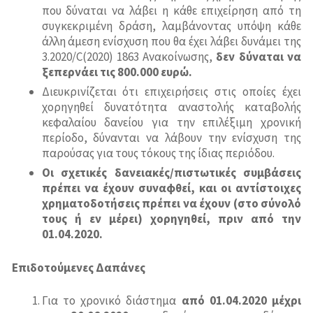
Σύστημα Οδικής Ασφάλειας (Road Traffic Safety)-
που δύναται να λάβει η κάθε επιχείρηση από τη
ISO 39001
συγκεκριμένη δράση, λαμβάνοντας υπόψη κάθε
άλλη άμεση ενίσχυση που θα έχει λάβει δυνάμει της
3.2020/C(2020) 1863 Ανακοίνωσης,
δεν δύναται να
ξεπερνάει τις 800.000 ευρώ.
Διευκρινίζεται ότι επιχειρήσεις στις οποίες έχει
χορηγηθεί δυνατότητα αναστολής καταβολής
κεφαλαίου δανείου για την επιλέξιμη χρονική
περίοδο, δύνανται να λάβουν την ενίσχυση της
παρούσας για τους τόκους της ίδιας περιόδου.
Οι σχετικές δανειακές/πιστωτικές συμβάσεις
πρέπει να έχουν συναφθεί, και οι αντίστοιχες
χρηματοδοτήσεις πρέπει να έχουν (στο σύνολό
τους ή εν μέρει) χορηγηθεί, πριν από την
01.04.2020.
Επιδοτούμενες Δαπάνες
Για το χρονικό διάστημα
από 01.04.2020 μέχρι