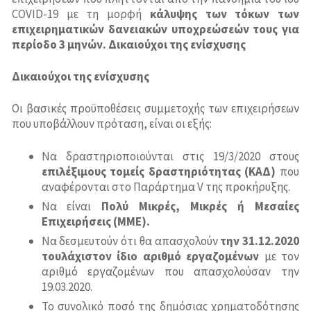
Σύστημα Διαχείρισης Ποιότητας-ISO 9001
Υπηρεσίες Εναρμόνισης με τις Απαιτήσεις του Νέου
COVID-19 με τη μορφή
κάλυψης των τόκων των
Προϊόντα
Ευρωπαϊκού Κανονισμού GDPR 2016/679
επιχειρηματικών δανειακών υποχρεώσεών τους για
Σύστημα Διαχείρισης Ποιότητας-ISO 9001
Σύστημα Περιβαλλοντικής Διαχείρισης-ISO 14001
περίοδο 3 μηνών.
Δικαιούχοι της ενίσχυσης
Process
Επικοινωνία
Σεμινάρια
Μελέτες
Σύστημα Διαχείρισης για Εργαστήρια Δοκιμών και
Market Campaign
Δικαιούχοι της ενίσχυσης
Διακριβώσεων-ISO 17025
Business Process Re-engineering
Οι βασικές προϋποθέσεις συμμετοχής των επιχειρήσεων
Σύστημα Υγιεινής και Ασφάλειας Εργασίας-OHSAS
Στρατηγικός Σχεδιασμός-Επιχειρηματικά Σχέδια
που υποβάλλουν πρόταση, είναι οι εξής:
18001
Στελέχωση Ανθρώπινου Δυναμικού με Σύστημα
Σύστημα Υγιεινής και Ασφάλειας Τροφίμων-ISO
Αξιολόγησης
Να δραστηριοποιούνται στις 19/3/2020 στους
22000 (HACCP)
επιλέξιμους τομείς δραστηριότητας (ΚΑΔ)
που
Μελέτες Σκοπιμότητας και Βιωσιμότητας
αναφέρονται στο Παράρτημα V της προκήρυξης.
ISO 20000 (ITSM)
Να είναι
Πολύ Μικρές, Μικρές ή Μεσαίες
Κλαδικές Μελέτες
Επιχειρήσεις (ΜΜΕ).
ISO 37001:2016 Συστήματα Διαχείρισης κατά της
Να δεσμευτούν ότι θα απασχολούν
την 31.12.2020
Έρευνα Αγοράς
Δωροδοκίας
τουλάχιστον ίδιο αριθμό εργαζομένων
με τον
αριθμό εργαζομένων που απασχολούσαν την
Σύστημα Διαχείρισης Ασφάλειας Πληροφοριών
19.03.2020.
(ISMS) -ISO 27001
Το συνολικό ποσό της δημόσιας χρηματοδότησης