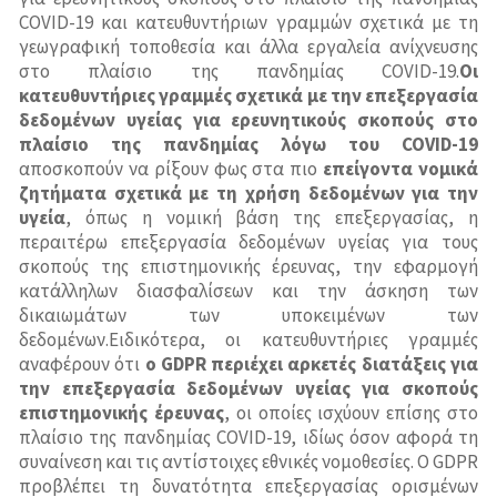
Σύστημα Διαχείρισης Ποιότητας-ISO 9001
Υπηρεσίες Εναρμόνισης με τις Απαιτήσεις του Νέου
COVID-19 και κατευθυντήριων γραμμών σχετικά με τη
Προϊόντα
Ευρωπαϊκού Κανονισμού GDPR 2016/679
γεωγραφική τοποθεσία και άλλα εργαλεία ανίχνευσης
Σύστημα Διαχείρισης Ποιότητας-ISO 9001
Σύστημα Περιβαλλοντικής Διαχείρισης-ISO 14001
στο πλαίσιο της πανδημίας COVID-19.
Οι
Process
Επικοινωνία
Σεμινάρια
Μελέτες
κατευθυντήριες γραμμές σχετικά με την επεξεργασία
Σύστημα Διαχείρισης για Εργαστήρια Δοκιμών και
δεδομένων υγείας για ερευνητικούς σκοπούς στο
Market Campaign
Διακριβώσεων-ISO 17025
Business Process Re-engineering
πλαίσιο της πανδημίας λόγω του COVID-19
αποσκοπούν να ρίξουν φως στα πιο
επείγοντα νομικά
Σύστημα Υγιεινής και Ασφάλειας Εργασίας-OHSAS
Στρατηγικός Σχεδιασμός-Επιχειρηματικά Σχέδια
ζητήματα σχετικά με τη χρήση δεδομένων για την
18001
υγεία
, όπως η νομική βάση της επεξεργασίας, η
Στελέχωση Ανθρώπινου Δυναμικού με Σύστημα
περαιτέρω επεξεργασία δεδομένων υγείας για τους
Σύστημα Υγιεινής και Ασφάλειας Τροφίμων-ISO
Αξιολόγησης
σκοπούς της επιστημονικής έρευνας, την εφαρμογή
22000 (HACCP)
κατάλληλων διασφαλίσεων και την άσκηση των
Μελέτες Σκοπιμότητας και Βιωσιμότητας
δικαιωμάτων των υποκειμένων των
ISO 20000 (ITSM)
δεδομένων.Ειδικότερα, οι κατευθυντήριες γραμμές
Κλαδικές Μελέτες
αναφέρουν ότι
ο GDPR περιέχει αρκετές διατάξεις για
ISO 37001:2016 Συστήματα Διαχείρισης κατά της
Έρευνα Αγοράς
την επεξεργασία δεδομένων υγείας για σκοπούς
Δωροδοκίας
επιστημονικής έρευνας
, οι οποίες ισχύουν επίσης στο
Σύστημα Διαχείρισης Ασφάλειας Πληροφοριών
πλαίσιο της πανδημίας COVID-19, ιδίως όσον αφορά τη
(ISMS) -ISO 27001
συναίνεση και τις αντίστοιχες εθνικές νομοθεσίες. Ο GDPR
προβλέπει τη δυνατότητα επεξεργασίας ορισμένων