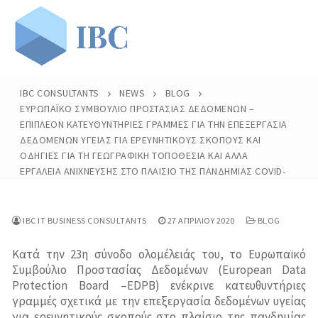
Μετάβαση
στο
περιεχόμενο
IBC CONSULTANTS
NEWS
BLOG
ΕΥΡΩΠΑΪΚΌ ΣΥΜΒΟΎΛΙΟ ΠΡΟΣΤΑΣΊΑΣ ΔΕΔΟΜΈΝΩΝ –
ΕΠΙΠΛΈΟΝ ΚΑΤΕΥΘΥΝΤΉΡΙΕΣ ΓΡΑΜΜΈΣ ΓΙΑ ΤΗΝ ΕΠΕΞΕΡΓΑΣΊΑ
Αρχική
ΔΕΔΟΜΈΝΩΝ ΥΓΕΊΑΣ ΓΙΑ ΕΡΕΥΝΗΤΙΚΟΎΣ ΣΚΟΠΟΎΣ ΚΑΙ
ΟΔΗΓΊΕΣ ΓΙΑ ΤΗ ΓΕΩΓΡΑΦΙΚΉ ΤΟΠΟΘΕΣΊΑ ΚΑΙ ΆΛΛΑ
H Εταιρία
ΕΡΓΑΛΕΊΑ ΑΝΊΧΝΕΥΣΗΣ ΣΤΟ ΠΛΑΊΣΙΟ ΤΗΣ ΠΑΝΔΗΜΊΑΣ COVID-
19
Προφίλ
Υπηρεσίες
IBC IT BUSINESS CONSULTANTS
27 ΑΠΡΙΛΊΟΥ 2020
BLOG
Ανθρώπινο Δυναμικό
Επιδοτήσεις Επενδυτικών Προγραμμάτων
Πελάτες
Κατά την 23η σύνοδο ολομέλειάς του, το Ευρωπαϊκό
Οργανόγραμμα
Τρέχουσες Επιδοτήσεις
Ευρωπαϊκά Προγράμματα
Δημόσιος Τομέας
Τα Νέα Μας
Συμβούλιο Προστασίας Δεδομένων (European Data
Protection Board –EDPB) ενέκρινε κατευθυντήριες
Αποστολή Βιογραφικού
Παλαιότερες Επιδοτήσεις
Συστήματα Διαχείρισης
Ιδιωτικός Τομέας
γραμμές σχετικά με την επεξεργασία δεδομένων υγείας
Άρθρα
για ερευνητικούς σκοπούς στο πλαίσιο της πανδημίας