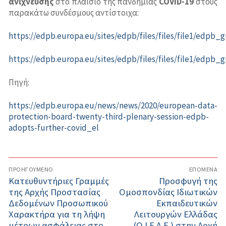
ανίχνευσης
στο πλαίσιο της πανδημίας
COVID-19
στους
παρακάτω συνδέσμους αντίστοιχα:
https://edpb.europa.eu/sites/edpb/files/files/file1/edpb_
https://edpb.europa.eu/sites/edpb/files/files/file1/edp
Πηγή:
https://edpb.europa.eu/news/news/2020/european-data-
protection-board-twenty-third-plenary-session-edpb-
adopts-further-covid_el
Πλοήγηση
ΠΡΟΗΓΟΎΜΕΝΟ
ΕΠΌΜΕΝΑ
άρθρων
Προηγούμενο
Κατευθυντήριες Γραμμές
Επόμενο
Προσφυγή της
άρθρο:
της Αρχής Προστασίας
Ομοσπονδίας Ιδιωτικών
άρθρο:
Δεδομένων Προσωπικού
Εκπαιδευτικών
Χαρακτήρα για τη λήψη
Λειτουργών Ελλάδας
μέτρων ασφάλειας στο
(Ο.Ι.Ε.Λ.Ε.) στην Αρχή