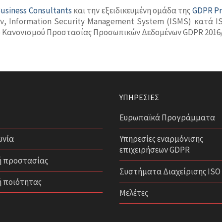
Business Consultants
και την εξειδικευμένη ομάδα της
GDPR P
, Information Security Management System (ISMS) κατά ISO
κού Κανονισμού Προστασίας Προσωπικών Δεδομένων GDPR 2016/
ΥΠΗΡΕΣΊΕΣ
Ευρωπαϊκά Προγράμματα
ωνία
Υπηρεσίες εναρμόνισης
επιχειρήσεων GDPR
ή προστασίας
Συστήματα Διαχείρισης ISO
ή ποιότητας
Μελέτες