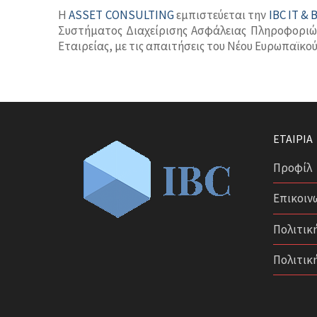
Η
ASSET CONSULTING
εμπιστεύεται την
IBC IT & 
Συστήματος Διαχείρισης Ασφάλειας Πληροφοριών
Εταιρείας, με τις απαιτήσεις του Νέου Ευρωπαϊ
ΕΤΑΙΡΊΑ
Προφίλ
Επικοιν
Πολιτικ
Πολιτικ