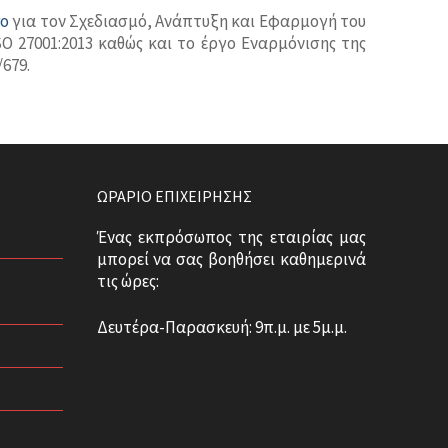
ro
για τον Σχεδιασμό, Ανάπτυξη και Εφαρμογή του
 27001:2013 καθώς και το έργο Εναρμόνισης της
679.
ΩΡΆΡΙΟ ΕΠΙΧΕΊΡΗΣΗΣ
Ένας εκπρόσωπος της εταιρίας μας
μπορεί να σας βοηθήσει καθημερινά
τις ώρες:
Δευτέρα-Παρασκευή: 9π.μ. με 5μ.μ.