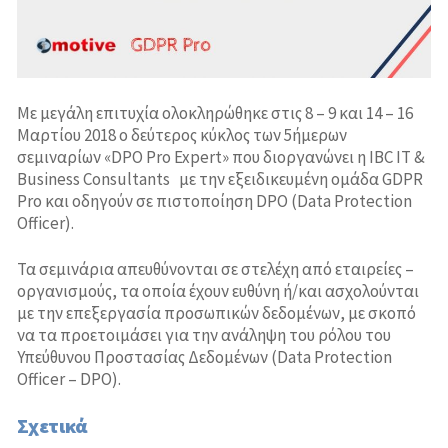
Σύστημα Διαχείρισης Ποιότητας-ISO 9001
Υπηρεσίες Εναρμόνισης με τις Απαιτήσεις του Νέου
Προϊόντα
Ευρωπαϊκού Κανονισμού GDPR 2016/679
Σύστημα Διαχείρισης Ποιότητας-ISO 9001
Σύστημα Περιβαλλοντικής Διαχείρισης-ISO 14001
Process
Επικοινωνία
Σεμινάρια
Μελέτες
Σύστημα Διαχείρισης για Εργαστήρια Δοκιμών και
Market Campaign
Με μεγάλη επιτυχία ολοκληρώθηκε στις 8 – 9 και 14 – 16
Διακριβώσεων-ISO 17025
Business Process Re-engineering
Μαρτίου 2018 ο δεύτερος κύκλος των 5ήμερων
σεμιναρίων «DPO Pro Expert» που διοργανώνει η IBC IT &
Σύστημα Υγιεινής και Ασφάλειας Εργασίας-OHSAS
Στρατηγικός Σχεδιασμός-Επιχειρηματικά Σχέδια
Business Consultants με την εξειδικευμένη ομάδα GDPR
18001
Στελέχωση Ανθρώπινου Δυναμικού με Σύστημα
Pro και οδηγούν σε πιστοποίηση DPO (Data Protection
Σύστημα Υγιεινής και Ασφάλειας Τροφίμων-ISO
Αξιολόγησης
Officer).
22000 (HACCP)
Μελέτες Σκοπιμότητας και Βιωσιμότητας
Τα σεμινάρια απευθύνονται σε στελέχη από εταιρείες –
ISO 20000 (ITSM)
οργανισμούς, τα οποία έχουν ευθύνη ή/και ασχολούνται
Κλαδικές Μελέτες
με την επεξεργασία προσωπικών δεδομένων, με σκοπό
ISO 37001:2016 Συστήματα Διαχείρισης κατά της
να τα προετοιμάσει για την ανάληψη του ρόλου του
Έρευνα Αγοράς
Δωροδοκίας
Υπεύθυνου Προστασίας Δεδομένων (Data Protection
Officer – DPO).
Σύστημα Διαχείρισης Ασφάλειας Πληροφοριών
(ISMS) -ISO 27001
Σχετικά