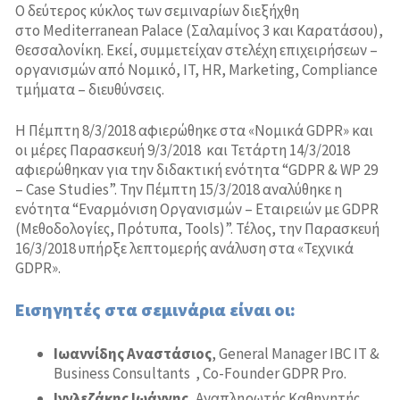
Σύστημα Οδικής Ασφάλειας (Road Traffic Safety)-
Ο δεύτερος κύκλος των σεμιναρίων διεξήχθη
ISO 39001
στο Mediterranean Palace (Σαλαμίνος 3 και Καρατάσου),
Θεσσαλονίκη. Εκεί, συμμετείχαν στελέχη επιχειρήσεων –
οργανισμών από Νομικό, IT, HR, Marketing, Compliance
τμήματα – διευθύνσεις.
Η Πέμπτη 8/3/2018 αφιερώθηκε στα «Νομικά GDPR» και
οι μέρες Παρασκευή 9/3/2018 και Τετάρτη 14/3/2018
αφιερώθηκαν για την διδακτική ενότητα “GDPR & WP 29
– Case Studies”. Την Πέμπτη 15/3/2018 αναλύθηκε η
ενότητα “Εναρμόνιση Οργανισμών – Εταιρειών με GDPR
(Μεθοδολογίες, Πρότυπα, Tools)”. Τέλος, την Παρασκευή
16/3/2018 υπήρξε λεπτομερής ανάλυση στα «Τεχνικά
GDPR».
Εισηγητές στα σεμινάρια είναι οι:
Ιωαννίδης
Αναστάσιος
, General Manager IBC IT &
Business Consultants , Co-Founder GDPR Pro.
Ιγγλεζάκης Ιωάννης
, Αναπληρωτής Καθηγητής