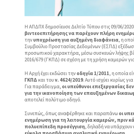
Η ΑΠΔΠΧ δημοσίευσε Δελτίο Τύπου στις 09/06/202
βιντεοεπιτήρησης να παρέχουν πλήρη ενημέρωσ
την
υποχρέωση για αυξημένη διαφάνεια
, η οπ
Συμβούλιο Προστασίας Δεδομένων (ΕΣΠΔ) εξέδωσε
προσωπικού χαρακτήρα, μέσω συσκευών λήψης βίντ
2016/679 (ΓΚΠΔ) σε σχέση με τη χρήση καμερών γι
Η Αρχή έχει εκδώσει την
οδηγία 1/2011
, η οποία ε
ΓΚΠΔ
και του
ν. 4624/2019
. Αυτό ισχύει κυρίως γ
Για παράδειγμα,
οι υπεύθυνοι επεξεργασίας δε
για την ικανοποίηση των επαυξημένων δικαι
αποτελεί πολύτιμο οδηγό.
Συνεπώς, όπως αναφέρθηκε και παραπάνω
οι
υπεύ
ενημέρωση για τη λειτουργία καμερών, πριν κ
πολυεπίπεδη προσέγγιση
, δηλαδή να υπάρχουν 
εύκολα προσβάσιμη αναλυτική ενημέρωση
.