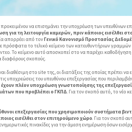
0 προκειμένου να επισημάνει την υποχρέωση των υπευθύνων 
η για τη λειτουργία καμερών, πριν κάποιος εισέλθει σ
οία απορρέει από τον
Γενικό Κανονισμό Προστασίας Δεδομ
 πρόσφατα το τελικό κείμενο των κατευθυντήριων γραμμών 
εο. Το κείμενο αυτό αποσκοπεί στο να παρέχει καθοδήγηση 
α διαφόρους σκοπούς.
ίναι διαθέσιμη στο site της, οι διατάξεις της οποίας πρέπει ν
ια τις υποχρεώσεις του υπευθύνου επεξεργασίας που περιλαμβάν
ν έχουν πλέον υποχρέωση γνωστοποίησης της επεξεργασί
ωμάτων που προβλέπει ο ΓΚΠΔ
. Για τον σκοπό αυτό, το νέο
θυνοι επεξεργασίας που χρησιμοποιούν συστήματα βιν
άποιος εισέλθει στον επιτηρούμενο χώρο
. Για τον σκοπό α
ενημερωτικές πινακίδες για την άμεση ενημέρωση όσων εισέρ