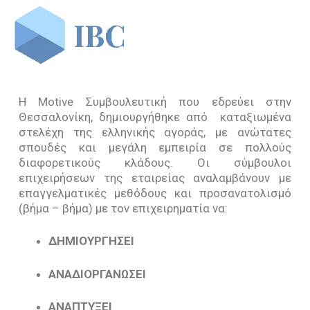
Η Motive Συμβουλευτική που εδρεύει στην
Θεσσαλονίκη, δημιουργήθηκε από καταξιωμένα
στελέχη της ελληνικής αγοράς, με ανώτατες
Αρχική
σπουδές και μεγάλη εμπειρία σε πολλούς
διαφορετικούς κλάδους. Οι σύμβουλοι
H Εταιρία
επιχειρήσεων της εταιρείας αναλαμβάνουν με
επαγγελματικές μεθόδους και προσανατολισμό
Προφίλ
Υπηρεσίες
(βήμα – βήμα) με τον επιχειρηματία να:
Ανθρώπινο Δυναμικό
Επιδοτήσεις Επενδυτικών Προγραμμάτων
Πελάτες
ΔΗΜΙΟΥΡΓΗΣΕΙ
Οργανόγραμμα
Τρέχουσες Επιδοτήσεις
Ευρωπαϊκά Προγράμματα
Δημόσιος Τομέας
Τα Νέα Μας
ΑΝΑΔΙΟΡΓΑΝΩΣΕΙ
Αποστολή Βιογραφικού
Παλαιότερες Επιδοτήσεις
Συστήματα Διαχείρισης
Ιδιωτικός Τομέας
Άρθρα
ΑΝΑΠΤΥΞΕΙ