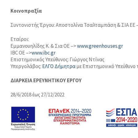
Κοινοπραξία
Συντονιστής Έργου: Αποστολίνα Τσαλταμπάση & ΣΙΑ ΕΕ 
Εταίροι:
Εμμανουηλίδης Κ. & Σια ΟΕ –>
www.greenhouses.gr
IBC ΟΕ –>
www.ibc.gr
Επιστημονικός Υπεύθυνος: Γιώργος Ντίνας
Υπεργολάβος:
ΕΛΓΟ Δήμητρα
με Επιστημονικό Υπεύθυνο
ΔΙΑΡΚΕΙΑ EΡEYNHTIKOY
EΡΓΟΥ
28/6/2018 έως 27/12/2022