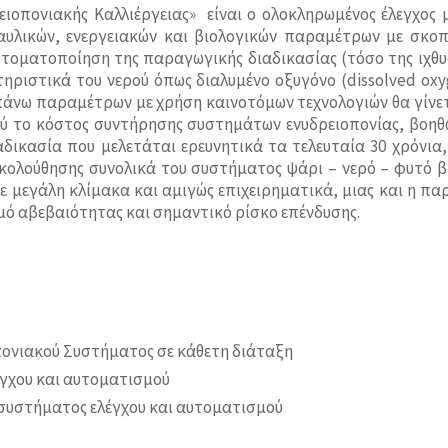
ιοπονιακής Καλλιέργειας» είναι ο ολοκληρωμένος έλεγχος μι
υλικών, ενεργειακών και βιολογικών παραμέτρων με σκο
τοματοποίηση της παραγωγικής διαδικασίας (τόσο της ιχθυο
ριστικά του νερού όπως διαλυμένο οξυγόνο (dissolved oxyg
πάνω παραμέτρων με χρήση καινοτόμων τεχνολογιών θα γίνετ
λύ το κόστος συντήρησης συστημάτων ενυδρειοπονίας, βοηθώ
δικασία που μελετάται ερευνητικά τα τελευταία 30 χρόνια
ολούθησης συνολικά του συστήματος ψάρι – νερό – φυτό βρί
σε μεγάλη κλίμακα και αμιγώς επιχειρηματικά, μιας και η π
θμό αβεβαιότητας και σημαντικό ρίσκο επένδυσης.
πονιακού Συστήματος σε κάθετη διάταξη
έγχου και αυτοματισμού
 συστήματος ελέγχου και αυτοματισμού